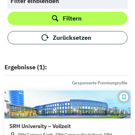
Filter einblenden
Filtern
Zurücksetzen
Ergebnisse (1):
Gesponserte Premiumprofile
SRH University – Vollzeit
SRH Campus Fürth, SRH Campus Heidelberg, SRH...