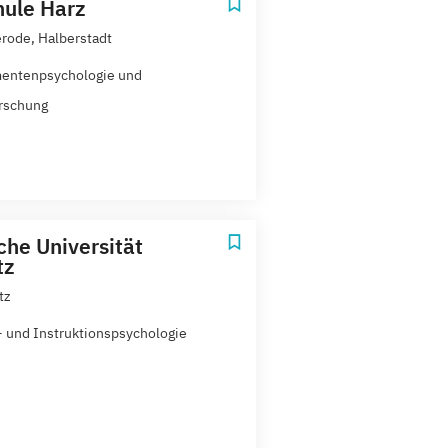
ule Harz
rode, Halberstadt
entenpsychologie und
rschung
che Universität
tz
tz
 und Instruktionspsychologie