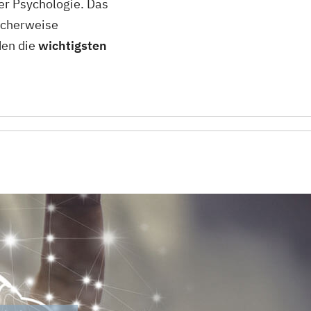
er Psychologie. Das
licherweise
den die
wichtigsten