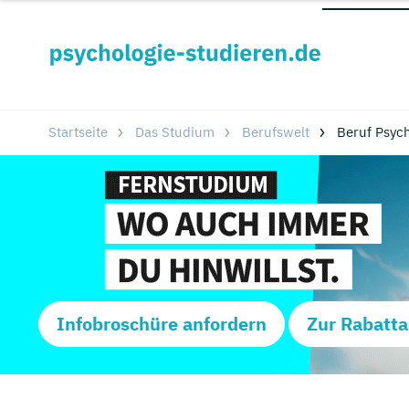
Startseite
Das Studium
Berufswelt
Beruf Psyc
Infobroschüre anfordern
Zur Rabatta