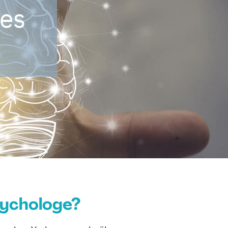
des
sychologe?