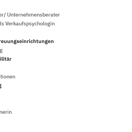
ler/ Unternehmensberater
als Verkaufspsychologin
treuungseinrichtungen
ng
litär
ationen
g
nerin