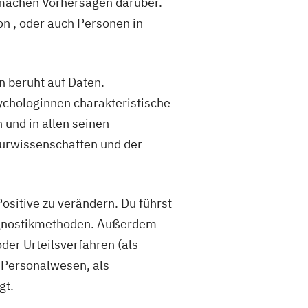
 machen Vorhersagen darüber.
on , oder auch Personen in
n beruht auf Daten.
ychologinnen charakteristische
und in allen seinen
turwissenschaften und der
ositive zu verändern. Du führst
iagnostikmethoden. Außerdem
der Urteilsverfahren (als
m Personalwesen, als
gt.