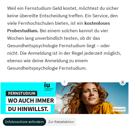
Weil ein Fernstudium Geld kostet, möchtest du sicher
keine übereilte Entscheidung treffen. Ein Service, den
viele Fernhochschulen bieten, ist ein
kostenloses
Probestudium.
Bei einem solchen kannst du vier
Wochen lang unverbindlich testen, ob dir das
Gesundheitspsychologie Fernstudium liegt – oder
nicht. Die Anmeldung ist in der Regel jederzeit möglich,
ebenso wie deine Anmeldung zu einem
Gesundheitspsychologie Fernstudium.
War dieser Text hilfreich für dich?
Sponsored
4,00
/5 (Abstimmungen:
8
)
Infobroschüre anfordern
Zur Rabattaktion