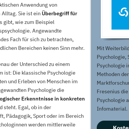
raktischen Anwendung von
lltag. Sie ist ein
Überbegriff für
es gibt, wie zum Beispiel
rspsychologie. Angewandte
des Fach für sich zu betrachten,
edlichen Bereichen keinen Sinn mehr.
Mit Weiterbild
Psychologie, 
genau der Unterschied zu einem
Psychologie i
 ist: Die klassische Psychologie
Methoden der
lten und Erleben von Menschen im
Marktforschu
ngewandten Psychologie die
Fresenius die
ogischer Erkenntnisse in konkreten
Psychologie a
 steht. Egal, ob in der
Infomaterial.
ft, Pädagogik, Sport oder im Bereich
hologinnen werden mittlerweile
Koste