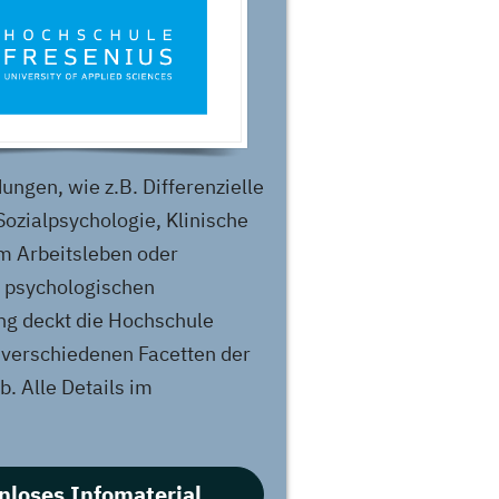
ungen, wie z.B. Differenzielle
Sozialpsychologie, Klinische
m Arbeitsleben oder
 psychologischen
ng deckt die Hochschule
 verschiedenen Facetten der
b. Alle Details im
nloses Infomaterial