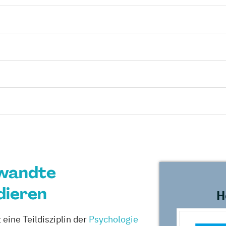
ewandte
dieren
H
eine Teildisziplin der
Psychologie