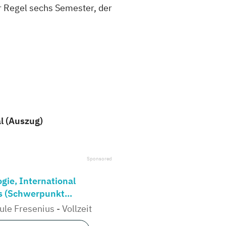
r Regel sechs Semester, der
al (Auszug)
gie, International
s (Schwerpunkt...
le Fresenius - Vollzeit