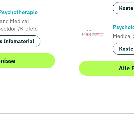
Koste
 Psychotherapie
 and Medical
Psychol
sseldorf/Krefeld
Medical 
s Infomaterial
Koste
bnisse
Alle 