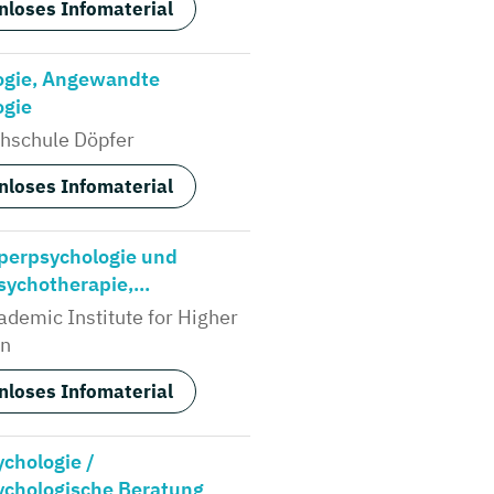
nloses Infomaterial
ogie, Angewandte
ogie
hschule Döpfer
nloses Infomaterial
perpsychologie und
ychotherapie,...
demic Institute for Higher
on
nloses Infomaterial
chologie /
ychologische Beratung