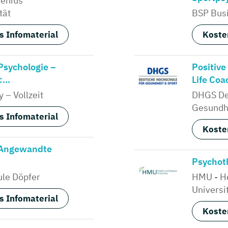
senius
tät
BSP Busi
s Infomaterial
Koste
Psychologie –
Positive
...
Life Coac
 – Vollzeit
DHGS De
Gesundhe
s Infomaterial
Koste
 Angewandte
Psychoth
le Döpfer
HMU - He
Universi
s Infomaterial
Koste