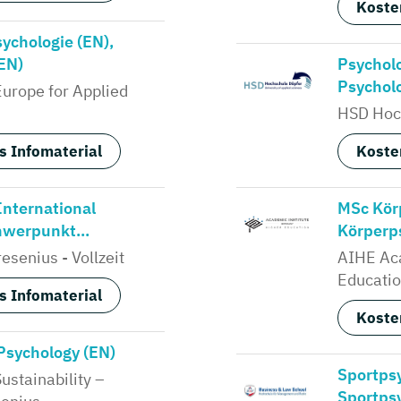
Koste
ychologie (EN),
EN)
Psychol
Psychol
Europe for Applied
HSD Hoc
s Infomaterial
Koste
International
MSc Kör
hwerpunkt...
Körperps
esenius - Vollzeit
AIHE Aca
Educati
s Infomaterial
Koste
Psychology (EN)
Sportpsy
Sustainability –
Sportps