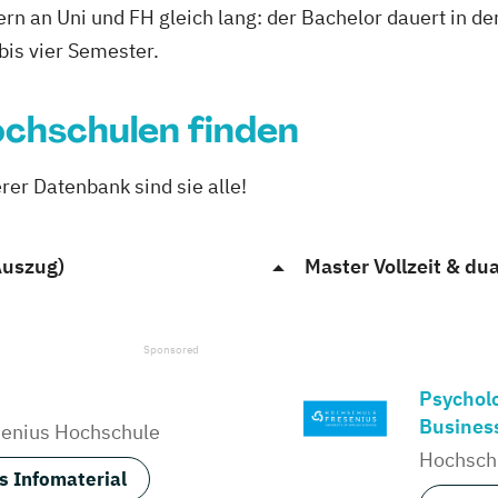
n an Uni und FH gleich lang: der Bachelor dauert in de
bis vier Semester.
chschulen finden
er Datenbank sind sie alle!
Auszug)
Master Vollzeit & du
Psycholo
Busines
senius Hochschule
Hochschu
s Infomaterial