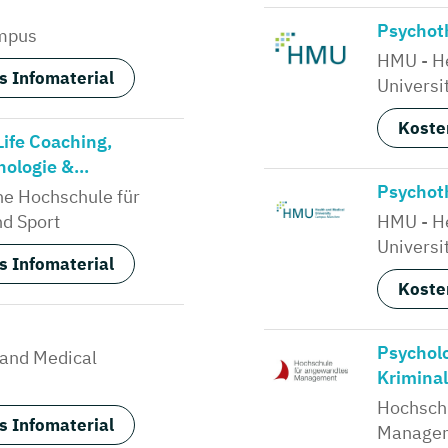
Psychot
mpus
HMU - He
s Infomaterial
Universit
Koste
Life Coaching,
ologie &...
Psychoth
e Hochschule für
d Sport
HMU - He
Universi
s Infomaterial
Koste
Psychol
 and Medical
Krimina
Hochsch
s Infomaterial
Manage