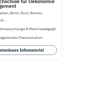
hschule für Oekonomie
gement
achen, Berlin, Bonn, Bremen,
d,...
eitspsychologie & Medizinpädagogik
egleitendes Präsenzstudium
stenloses Infomaterial