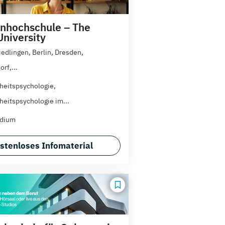
nhochschule – The
University
iedlingen, Berlin, Dresden,
rf,...
eitspsychologie,
eitspsychologie im...
udium
stenloses Infomaterial