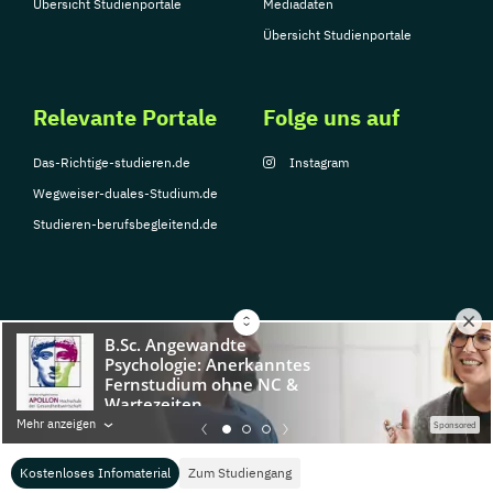
Übersicht Studienportale
Mediadaten
Übersicht Studienportale
Relevante Portale
Folge uns auf
Das-Richtige-studieren.de
Instagram
Wegweiser-duales-Studium.de
Studieren-berufsbegleitend.de
© Copyright 2026, TarGroup Media GmbH
Impressum
Datenschutzerklärung
Nutzungsbedingungen
Barrierefreihe
Mehr anzeigen
Sponsored
Kostenloses Infomaterial
Zum Studiengang