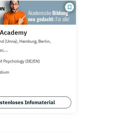
n Academy
d (Unna), Hamburg, Berlin,
r,...
of Psychology (DE/EN)
udium
stenloses Infomaterial