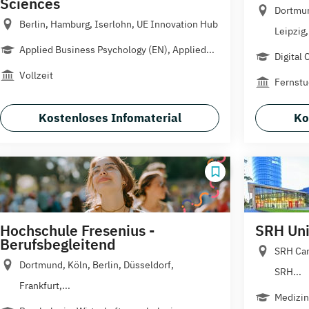
Sciences
Dortmun
Berlin, Hamburg, Iserlohn, UE Innovation Hub
Leipzig,.
Applied Business Psychology (EN), Applied...
Digital
Vollzeit
Fernst
Kostenloses Infomaterial
Ko
Hochschule Fresenius -
SRH Univ
Berufsbegleitend
SRH Cam
Dortmund, Köln, Berlin, Düsseldorf,
SRH...
Frankfurt,...
Medizin