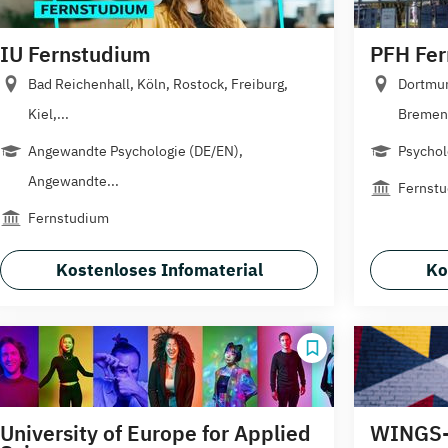
IU Fernstudium
PFH Fe
Bad Reichenhall, Köln, Rostock, Freiburg,
Dortmun
Kiel,...
Bremen,
Angewandte Psychologie (DE/EN),
Psychol
Angewandte...
Fernst
Fernstudium
Kostenloses Infomaterial
Ko
University of Europe for Applied
WINGS-