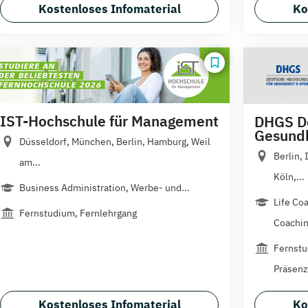
Kostenloses Infomaterial
Ko
IST-Hochschule für Management
DHGS De
Gesundh
Düsseldorf, München, Berlin, Hamburg, Weil
Berlin,
am...
Köln,...
Business Administration, Werbe- und...
Life Co
Fernstudium, Fernlehrgang
Coaching
Fernstu
Präsenz
Kostenloses Infomaterial
Ko