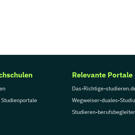
chschulen
Relevante Portale
en
Das-Richtige-studieren.d
 Studienportale
Wegweiser-duales-Studi
Studieren-berufsbegleite