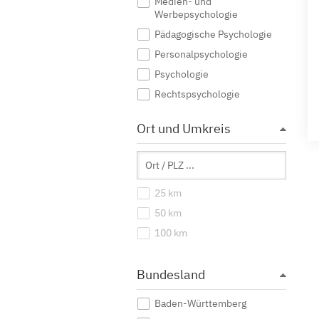
Medien- und
Werbepsychologie
Pädagogische Psychologie
Personalpsychologie
Psychologie
Rechtspsychologie
Sozialpsychologie
Ort und Umkreis
Sportpsychologie
Wirtschaftspsychologie
25 km
50 km
100 km
Bundesland
Baden-Württemberg