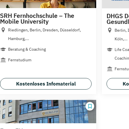
SRH Fernhochschule – The
DHGS De
Mobile University
Gesundh
Riedlingen, Berlin, Dresden, Düsseldorf,
Berlin,
Hamburg,...
Köln,...
Beratung & Coaching
Life Co
Coachi
Fernstudium
Fernst
Kostenloses Infomaterial
Ko