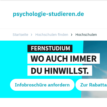
Startseite
Hochschulen finden
Hochschulen
Infobroschüre anfordern
Zur Rabatta