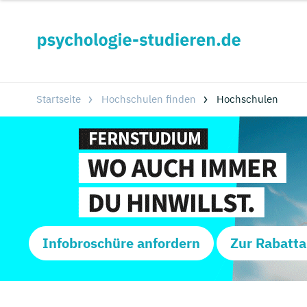
Startseite
Hochschulen finden
Hochschulen
Infobroschüre anfordern
Zur Rabatta