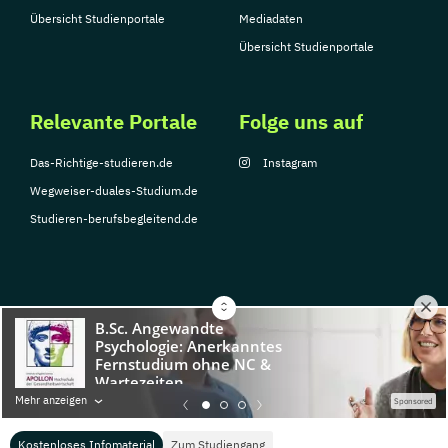
Übersicht Studienportale
Mediadaten
Übersicht Studienportale
Relevante Portale
Folge uns auf
Das-Richtige-studieren.de
Instagram
Wegweiser-duales-Studium.de
Studieren-berufsbegleitend.de
© Copyright 2026, TarGroup Media GmbH
Impressum
Datenschutzerklärung
Nutzungsbedingungen
Barrierefreihe
Mehr anzeigen
Sponsored
Kostenloses Infomaterial
Zum Studiengang