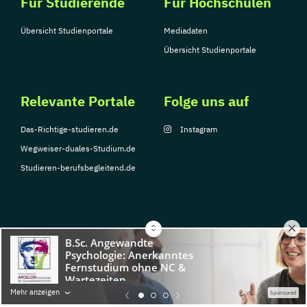
Für Studierende
Für Hochschulen
Übersicht Studienportale
Mediadaten
Übersicht Studienportale
Relevante Portale
Folge uns auf
Das-Richtige-studieren.de
Instagram
Wegweiser-duales-Studium.de
Studieren-berufsbegleitend.de
© Copyright 2026, TarGroup Media GmbH
Impressum
Datenschutzerklärung
Nutzungsbedingungen
Barrierefreihe
Mehr anzeigen
Sponsored