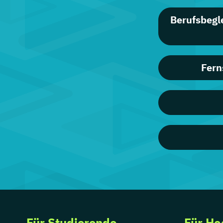
Berufsbegl
Fern
Für Studierende
Für Ho