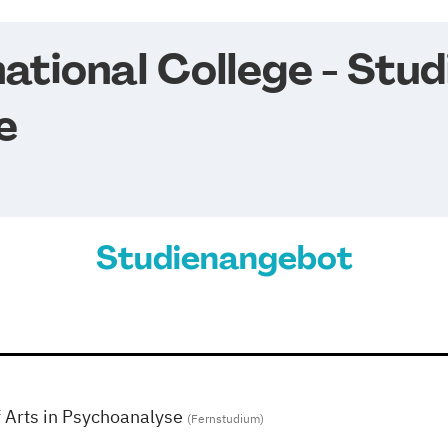
ational College - Stu
e
Studienangebot
 Arts in Psychoanalyse
(Fernstudium)