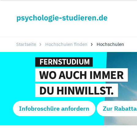
Startseite
Hochschulen finden
Hochschulen
Infobroschüre anfordern
Zur Rabatta