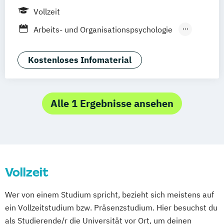
Vollzeit
Arbeits- und Organisationspsychologie
Psychologie
Psychologie mit Schwerpunkt Klinische
Kostenloses Infomaterial
Psychologie und Psychotherapie (nach
PsychThG 2019)
Psychologie mit Schwerpunkt
Alle 1 Ergebnisse ansehen
Rechtspsychologie
Vollzeit
Wer von einem Studium spricht, bezieht sich meistens auf
ein Vollzeitstudium bzw. Präsenzstudium. Hier besuchst du
als Studierende/r die Universität vor Ort, um deinen