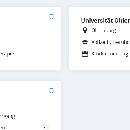
Universität Olde
Oldenburg
Vollzeit
Berufs
erapie
Kinder- und Jug
Neurocognitive
Psychologische
hrgang
eut