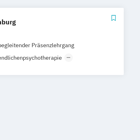
nburg
begleitender Präsenzlehrgang
endlichenpsychotherapie
 Psychology
 Psychotherapie
Sport und Lebensstil