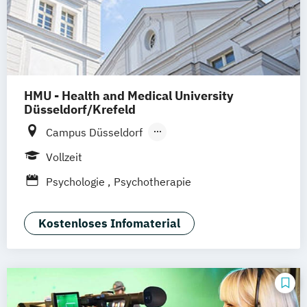
HMU - Health and Medical University
Düsseldorf/Krefeld
Campus Düsseldorf
Campus am Helios Krefeld
Vollzeit
Psychologie
Psychotherapie
Kostenloses Infomaterial