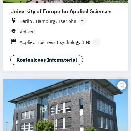
University of Europe for Applied Sciences
Berlin
Hamburg
Iserlohn
UE Innovation Hub
Vollzeit
Applied Business Psychology (EN)
Applied Psychology (EN)
Psychologie (EN)
Psychologie mit Schwerpunkt Coaching &
Kostenloses Infomaterial
Beratung
Wirtschaftspsychologie (EN)