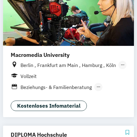
Macromedia University
Berlin
Frankfurt am Main
Hamburg
Köln
Leipzig
München
Stuttgart
Vollzeit
Beziehungs- & Familienberatung
Klinische Psychologie
Kriminalpsychologie
Psychologie
Kostenloses Infomaterial
Psychologische Beratung
Sportpsychologie
Wirtschaftspsychologie
DIPLOMA Hochschule