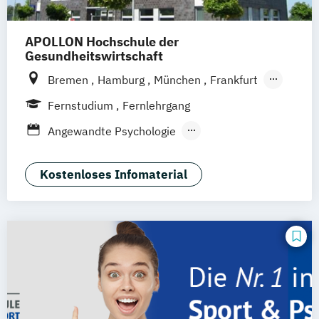
APOLLON Hochschule der
Gesundheitswirtschaft
Bremen
Hamburg
München
Frankfurt
Köln
Göttingen
Leipzig
Stuttgart
Fernstudium
Fernlehrgang
Zürich
Wien
Berlin
Angewandte Psychologie
Entwicklungs- und
Persönlichkeitspsychologie
Kostenloses Infomaterial
Gesundheitspsychologie
Grundlagen Psychologie
Psychologie
Psychologie für Führungskräfte
Psychologische Grundlagen der sozialen
Arbeit
Psychologische Methodenlehre
Sozialpsychologie
Sportpsychologie