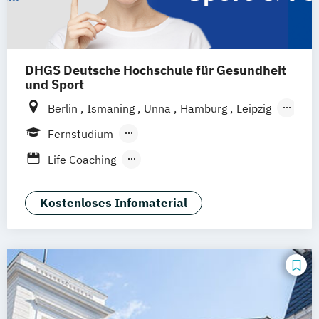
DHGS Deutsche Hochschule für Gesundheit
und Sport
Berlin
Ismaning
Unna
Hamburg
Leipzig
Köln
Frankfurt
Mannheim
Stuttgart
Fernstudium
Wien
Innsbruck
Hannover
Berufsbegleitendes Präsenzstudium
Life Coaching
Duales Studium
Vollzeit
Positive Psychologie & Coaching
Psychologie
Kostenloses Infomaterial