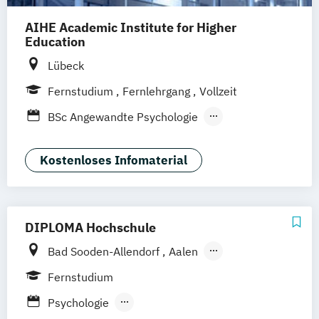
AIHE Academic Institute for Higher
Education
Lübeck
Fernstudium
Fernlehrgang
Vollzeit
BSc Angewandte Psychologie
Integrative Therapie
Klinische Psychologie
Kostenloses Infomaterial
Kommunikationspsychologie FH
(Hochschulzertifikat) nach Prof. Schulz von
Thun
DIPLOMA Hochschule
MA (CE) Kommunikations- und
Bad Sooden-Allendorf
Aalen
Betriebspsychologie
Baden-Baden
Berlin
Bonn
MSc Angewandte Psychologie
Fernstudium
Friedrichshafen
Hamburg
Hannover
MSc Cyber Psychology
Psychologie
Heilbronn
Kassel
Leipzig
Mannheim
MSc Körperpsychologie und