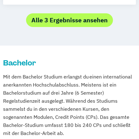
Psychologie mit Schwerpunkt Klinische
München
Bochum
Kaiserslautern
Körperpsychotherapie
Psychologie und Psychologisches
Wiesbaden
Regenstauf
Dresden
MSc Psychologische
Empowerment
Alle 3 Ergebnisse ansehen
Hoyerswerda
Magdeburg
Ostfildern
Medizin/Komplementäre Medizin
Psychosoziale Beratung in Sozialer Arbeit
Schwentinental / Kiel
Stein / Nürnberg
MSc Sexualpsychologie und Sexualtherapie
Wirtschaftspsychologie
Wuppertal
Prichsenstadt
Wirtschaftspsychologie mit Schwerpunkt
Online-Campus
Heidelberg
MSc Sportpsychologie und
Digitalisierung
Körperpsychologie
Bachelor
MSc Systemische Beratung &
Mit dem Bachelor Studium erlangst du einen international
Systemisches Coaching
anerkannten Hochschulabschluss. Meistens ist ein
MSc Systemische Therapie & Systemische
Bachelorstudium auf drei Jahre (6 Semester)
Beratung
Regelstudienzeit ausgelegt. Während des Studiums
MSc Verhaltenspsychologie und
sammelst du in den verschiedenen Kursen, den
Organisationspsychologie
sogenannten Modulen, Credit Points (CPs). Das gesamte
MSc Vertriebspsychologie und
Bachelor-Studium umfasst 180 bis 240 CPs und schließt
Vertriebsmanagement
mit der Bachelor-Arbeit ab.