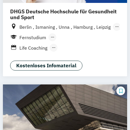
DHGS Deutsche Hochschule für Gesundheit
und Sport
Berlin
Ismaning
Unna
Hamburg
Leipzig
Köln
Frankfurt
Mannheim
Stuttgart
Fernstudium
Wien
Innsbruck
Hannover
Berufsbegleitendes Präsenzstudium
Life Coaching
Duales Studium
Vollzeit
Positive Psychologie & Coaching
Psychologie
Kostenloses Infomaterial