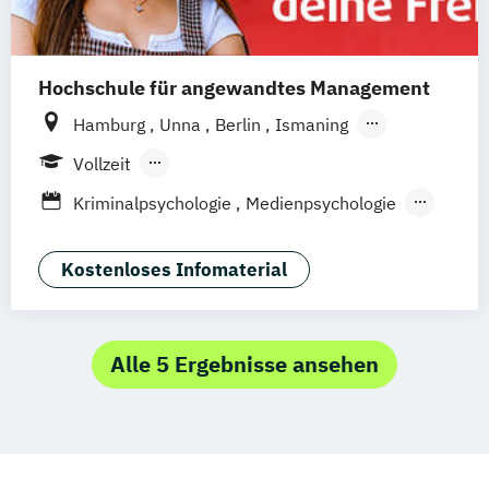
Hochschule für angewandtes Management
Hamburg
Unna
Berlin
Ismaning
Mannheim
Wien
Frankfurt
Hannover
Vollzeit
Leipzig
Düsseldorf
Köln
Nürnberg
Berufsbegleitendes Präsenzstudium
Kriminalpsychologie
Medienpsychologie
Stuttgart
Duales Studium
Fernstudium
Psychologie der Lebenswelten
Wirtschaftspsychologie
Kostenloses Infomaterial
Wirtschaftspsychologie - Digital
Transformation Management
Wirtschaftspsychologie Sport- &
Alle 5 Ergebnisse ansehen
Leistungspsychologie