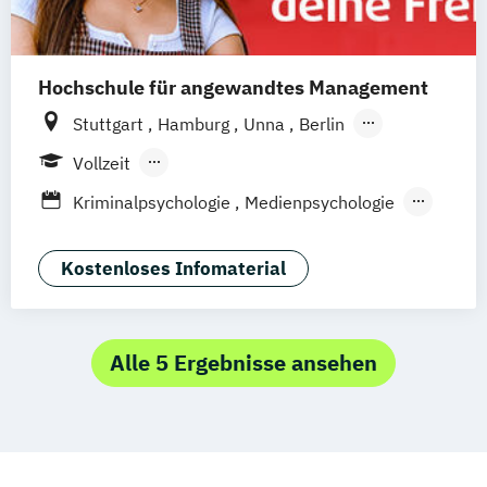
Hochschule für angewandtes Management
Stuttgart
Hamburg
Unna
Berlin
Ismaning
Mannheim
Wien
Frankfurt
Vollzeit
Hannover
Leipzig
Düsseldorf
Köln
Berufsbegleitendes Präsenzstudium
Kriminalpsychologie
Medienpsychologie
Nürnberg
Duales Studium
Fernstudium
Psychologie der Lebenswelten
Wirtschaftspsychologie
Kostenloses Infomaterial
Wirtschaftspsychologie - Digital
Transformation Management
Wirtschaftspsychologie Sport- &
Alle 5 Ergebnisse ansehen
Leistungspsychologie