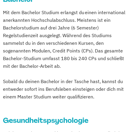
Gesundheitspsychologie
Mit dem Bachelor Studium erlangst du einen international
Gesundheitspsychologie im Online-
anerkannten Hochschulabschluss. Meistens ist ein
Abendstudium
Bachelorstudium auf drei Jahre (6 Semester)
Lernpsychologie und integrative
Regelstudienzeit ausgelegt. Während des Studiums
Lerntherapie
sammelst du in den verschiedenen Kursen, den
Personalpsychologie und Human Resource
sogenannten Modulen, Credit Points (CPs). Das gesamte
Management
Bachelor-Studium umfasst 180 bis 240 CPs und schließt
Psychologie
Wirtschaftspsychologie
mit der Bachelor-Arbeit ab.
Wirtschaftspsychologie & Künstliche
Intelligenz
Sobald du deinen Bachelor in der Tasche hast, kannst du
Wirtschaftspsychologie & Leadership
entweder sofort ins Berufsleben einsteigen oder dich mit
einem Master Studium weiter qualifizieren.
Wirtschaftspsychologie im Online-
Abendstudium
Gesundheitspsychologie