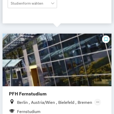
Studienform wählen
PFH Fernstudium
Berlin
Austria/Wien
Bielefeld
Bremen
Dortmund
Düsseldorf/Ratingen
Erfurt
Fernstudium