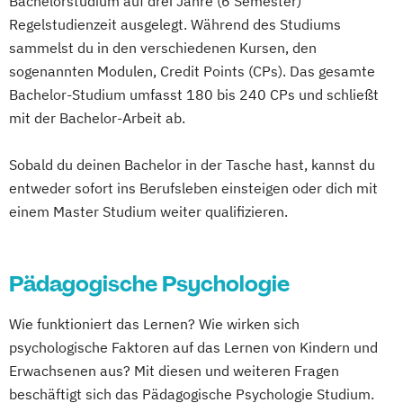
Bachelorstudium auf drei Jahre (6 Semester)
Lernpsychologie und integrative
Regelstudienzeit ausgelegt. Während des Studiums
Lerntherapie
sammelst du in den verschiedenen Kursen, den
Personalpsychologie und Human Resource
sogenannten Modulen, Credit Points (CPs). Das gesamte
Management
Bachelor-Studium umfasst 180 bis 240 CPs und schließt
Psychologie
Wirtschaftspsychologie
mit der Bachelor-Arbeit ab.
Wirtschaftspsychologie & Künstliche
Intelligenz
Sobald du deinen Bachelor in der Tasche hast, kannst du
Wirtschaftspsychologie & Leadership
entweder sofort ins Berufsleben einsteigen oder dich mit
einem Master Studium weiter qualifizieren.
Wirtschaftspsychologie im Online-
Abendstudium
Pädagogische Psychologie
Wie funktioniert das Lernen? Wie wirken sich
psychologische Faktoren auf das Lernen von Kindern und
Erwachsenen aus? Mit diesen und weiteren Fragen
beschäftigt sich das Pädagogische Psychologie Studium.