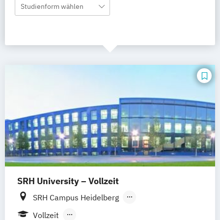
Studienform wählen
SRH University – Vollzeit
SRH Campus Heidelberg
SRH Campus Berlin
SRH Campus Bremen
Vollzeit