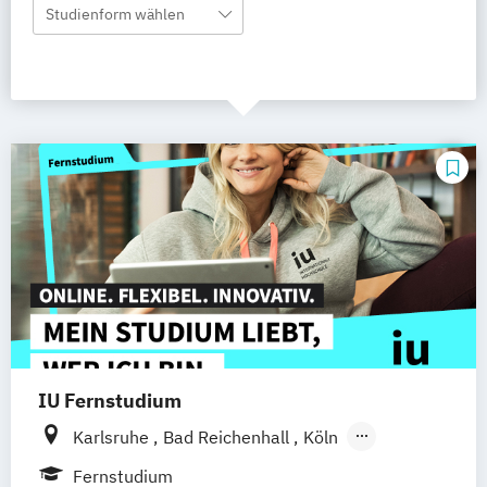
Studienform wählen
IU Fernstudium
Karlsruhe
Bad Reichenhall
Köln
Rostock
Freiburg
Kiel
Fernstudium