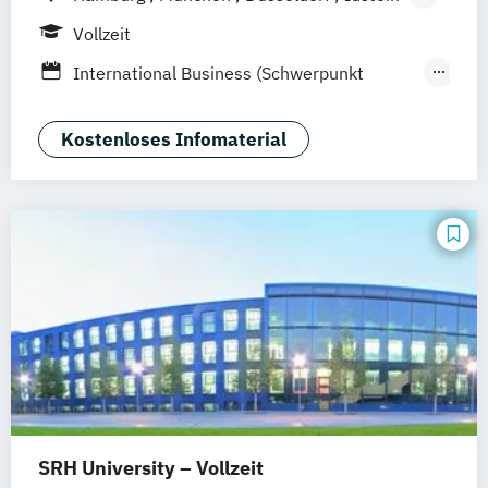
Berlin
Frankfurt am Main
Köln
Vollzeit
Heidelberg
Wiesbaden
Wolfenbüttel
International Business (Schwerpunkt
Braunschweig
Erfurt
Human Resources Management &
Psychology)
Kostenloses Infomaterial
Psychologie
Rechtspsychologie
Wirtschaftspsychologie
Wirtschaftspsychologie (Heidelberg)
SRH University – Vollzeit