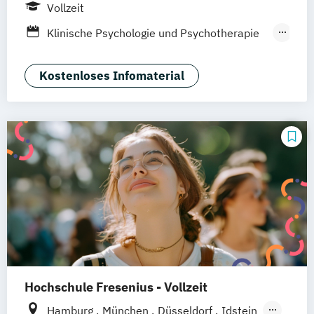
Düsseldorf
Heidelberg
Vollzeit
Klinische Psychologie und Psychotherapie
(M.Sc.)
Psychologie
Rechtspsychologie
Kostenloses Infomaterial
Hochschule Fresenius - Vollzeit
Hamburg
München
Düsseldorf
Idstein