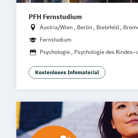
PFH Fernstudium
Austria/Wien
Berlin
Bielefeld
Brem
Düsseldorf/Ratingen
Erfurt
Freiburg
Fernstudium
Friedrichshafen
Göttingen
Hamburg
Psychologie
Psychologie des Kindes- 
Kaiserslautern/Kusel
Kiel
Leipzig
Wirtschaftspsychologie
Ludwigshafen/Diez
München
Nürnbe
Online-Fernstudium
Regensburg
Sta
Kostenloses Infomaterial
Köln
Offenbach bei Frankfurt am Mai
Schwarzheide/Oberspreewald-Lausitz 