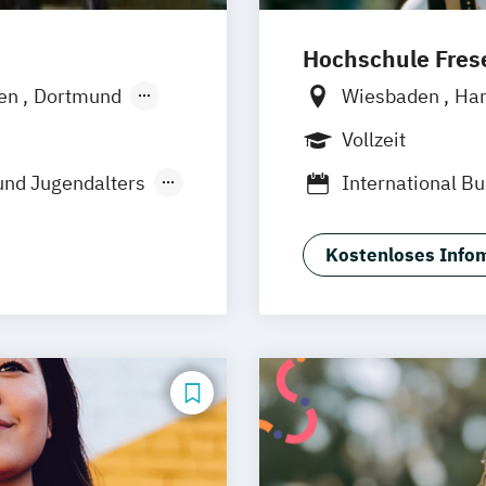
Hochschule Frese
en
Dortmund
Wiesbaden
Ha
Berlin
Frankfu
Vollzeit
Hannover
Wolfenbüttel
B
und Jugendalters
International B
Management & P
rg
Psychologie
Re
de
Stuttgart
Kostenloses Infom
Wirtschaftspsyc
n
Wirtschaftspsyc
bei Dresden