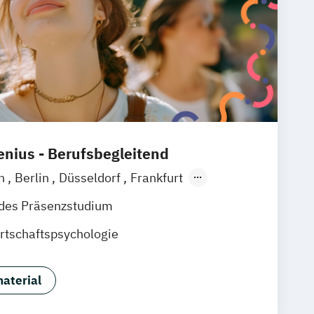
nius - Berufsbegleitend
ln
Berlin
Düsseldorf
Frankfurt
ein
München
Online-Campus
ndes Präsenzstudium
enburg
Hannover
Dortmund
Erfurt
rtschaftspsychologie
nschweig
aterial