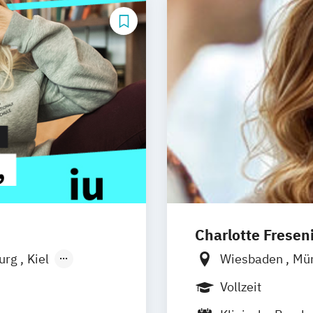
Charlotte Frese
burg
Kiel
Wiesbaden
Mü
n
Aachen
Heidelberg
Vollzeit
uhe
Kassel