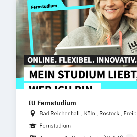
IU Fernstudium
Bad Reichenhall
Köln
Rostock
Frei
Frankfurt am Main
Stuttgart
Dresde
Fernstudium
Basel
Bielefeld
Deggendorf
Karlsr