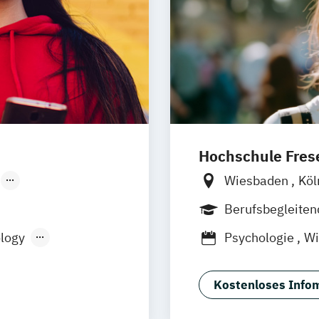
Hochschule Frese
Wiesbaden
Kö
Düsseldorf
Hamburg
Idst
Berufsbegleite
Osnabrück
Old
logy
Psychologie
Wi
Stuttgart
Brau
Kostenloses Infom