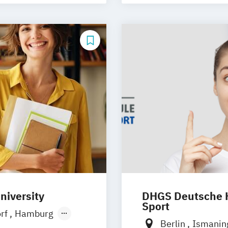
niversity
DHGS Deutsche H
Sport
orf
Hamburg
Berlin
Ismani
Ellwangen
Zell