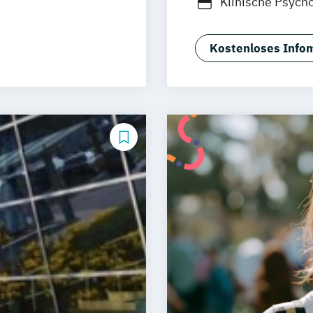
Klinische Psych
Neu-Ulm
g
Psychologie
Re
urg
Freising
onspsychologie
rg
Münster
Kostenloses Infom
(DE/EN)
schlandweit