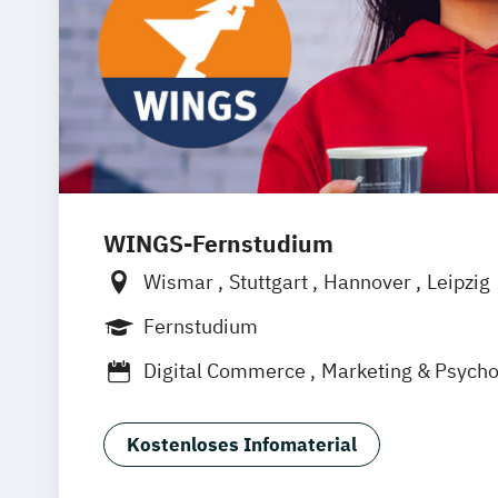
WINGS-Fernstudium
Wismar
Stuttgart
Hannover
Leipzig
Frankfurt am Main
Berlin
Hamburg
Fernstudium
München
Dortmund
Bonn
Nürnberg
Digital Commerce
Marketing & Psycho
Wirtschaftspsychologie
Kostenloses Infomaterial