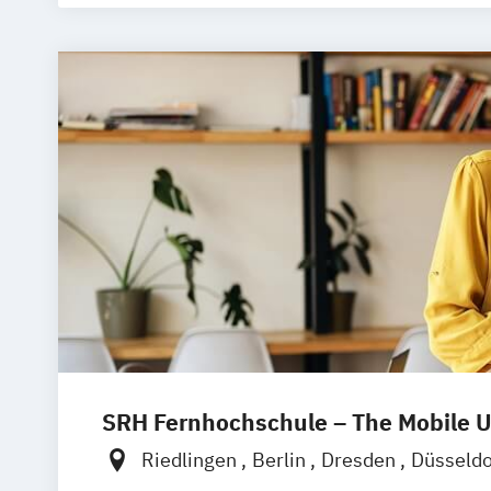
SRH Fernhochschule – The Mobile U
Riedlingen
Berlin
Dresden
Düsseld
Hannover
Köln
München
Stuttgart