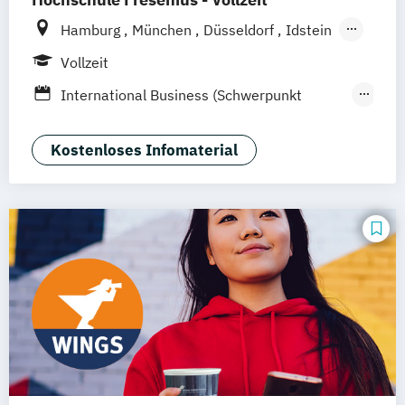
Hamburg
München
Düsseldorf
Idstein
Berlin
Frankfurt am Main
Köln
Vollzeit
Heidelberg
Wiesbaden
Wolfenbüttel
International Business (Schwerpunkt
Braunschweig
Erfurt
Human Resources Management &
Psychology)
Kostenloses Infomaterial
Psychologie
Rechtspsychologie
Wirtschaftspsychologie
Wirtschaftspsychologie (Heidelberg)