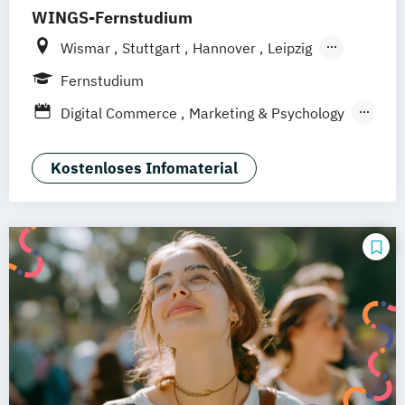
WINGS-Fernstudium
Wismar
Stuttgart
Hannover
Leipzig
Frankfurt am Main
Berlin
Hamburg
Fernstudium
Düsseldorf
München
Dortmund
Bonn
Digital Commerce
Marketing & Psychology
Nürnberg
Wirtschaftspsychologie
Kostenloses Infomaterial