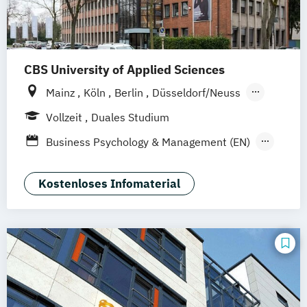
CBS University of Applied Sciences
Mainz
Köln
Berlin
Düsseldorf/Neuss
Solingen
Hamburg
Rheine
Rostock
Vollzeit
Duales Studium
online
Business Psychology & Management (EN)
Business Psychology (EN)
General Management-Spezialisierung
Kostenloses Infomaterial
Wirtschaftspsychologie und
Personalmanagement (dual)
Wirtschaftspsychologie