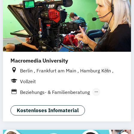
Leistungspsychologie
Macromedia University
Berlin
Frankfurt am Main
Hamburg
Köln
Leipzig
München
Stuttgart
Vollzeit
Beziehungs- & Familienberatung
Klinische Psychologie
Kriminalpsychologie
Psychologie
Kostenloses Infomaterial
Psychologische Beratung
Sportpsychologie
Wirtschaftspsychologie