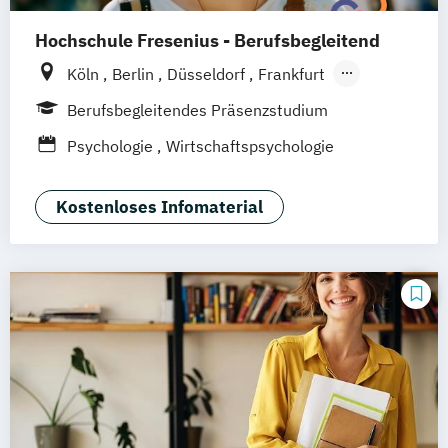
Hochschule Fresenius - Berufsbegleitend
Köln
Berlin
Düsseldorf
Frankfurt
Hamburg
Idstein
München
Wiesbaden
Berufsbegleitendes Präsenzstudium
Online-Campus
Osnabrück
Oldenburg
Psychologie
Wirtschaftspsychologie
Hannover
Dortmund
Erfurt
Stuttgart
Braunschweig
Kostenloses Infomaterial