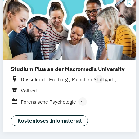
Studium Plus an der Macromedia University
Düsseldorf
Freiburg
München
Stuttgart
Berlin
Frankfurt am Main
Hamburg
Vollzeit
Hannover
Köln
Leipzig
Forensische Psychologie
Klinische Psychologie
Kriminalpsychologie
Kostenloses Infomaterial
Medien- und Werbepsychologie
Positive Psychologie
Psychologie