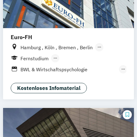
Euro-FH
Hamburg
Köln
Bremen
Berlin
Göttingen
Frankfurt am Main
Leipzig
Fernstudium
München
Nürnberg
Stuttgart
Berufsbegleitendes Präsenzstudium
BWL & Wirtschaftspsychologie
Duales Studium
Fernlehrgang
(Abendstudium)
Betriebswirtschaft &
Kostenloses Infomaterial
Wirtschaftspsychologie
Business Coaching & Change Management
Interkulturelle Psychologie
Markt- und Werbepsychologie