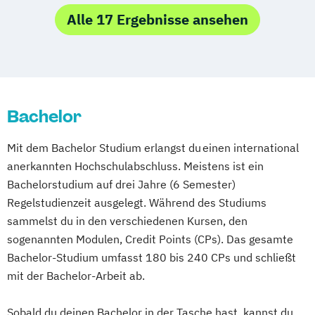
Sportpsychologie
Wirtschaftspsychologie
Alle 17 Ergebnisse ansehen
Bachelor
Mit dem Bachelor Studium erlangst du einen international
anerkannten Hochschulabschluss. Meistens ist ein
Bachelorstudium auf drei Jahre (6 Semester)
Regelstudienzeit ausgelegt. Während des Studiums
sammelst du in den verschiedenen Kursen, den
sogenannten Modulen, Credit Points (CPs). Das gesamte
Bachelor-Studium umfasst 180 bis 240 CPs und schließt
mit der Bachelor-Arbeit ab.
Sobald du deinen Bachelor in der Tasche hast, kannst du