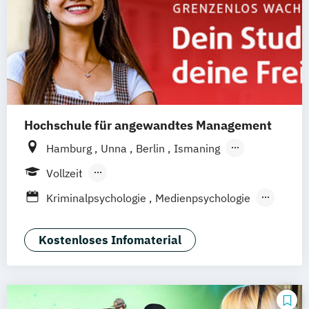
Hochschule für angewandtes Management
Hamburg
Unna
Berlin
Ismaning
Mannheim
Wien
Frankfurt
Hannover
Vollzeit
Leipzig
Düsseldorf
Köln
Nürnberg
Berufsbegleitendes Präsenzstudium
Kriminalpsychologie
Medienpsychologie
Stuttgart
Duales Studium
Fernstudium
Psychologie der Lebenswelten
Wirtschaftspsychologie
Kostenloses Infomaterial
Wirtschaftspsychologie - Digital
Transformation Management
Wirtschaftspsychologie Sport- &