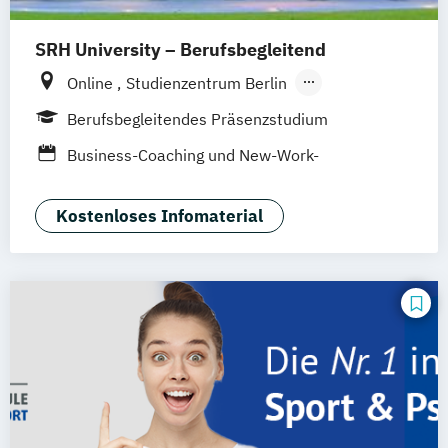
SRH University – Berufsbegleitend
Online
Studienzentrum Berlin
Studienzentrum Bozen
Berufsbegleitendes Präsenzstudium
Studienzentrum Dresden
Business-Coaching und New-Work-
Studienzentrum Düsseldorf
Organisationsentwicklung (MBA)
Studienzentrum Ellwangen
Kostenloses Infomaterial
Studienzentrum Frankfurt
Studienzentrum Freiburg
Studienzentrum Fürth
Studienzentrum Haarlem
Studienzentrum Hamburg
Studienzentrum Hamm
Studienzentrum Hannover
Studienzentrum Kitzbühel
Studienzentrum Köln