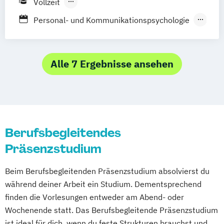
Vollzeit
Waldshut
Berufsbegleitendes Präsenzstudium
Personal- und Kommunikationspsychologie
Psychologie
Psychology
Wirtschaftspsychologie
Alle 7 Ergebnisse ansehen
Berufsbegleitendes
Präsenzstudium
Beim Berufsbegleitenden Präsenzstudium absolvierst du
während deiner Arbeit ein Studium. Dementsprechend
finden die Vorlesungen entweder am Abend- oder
Wochenende statt. Das Berufsbegleitende Präsenzstudium
ist ideal für dich, wenn du feste Strukturen brauchst und