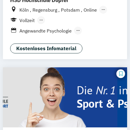
HSD Hochschule Döpfer
Köln
Regensburg
Potsdam
Online
Hamburg
Vollzeit
Berufsbegleitendes Präsenzstudium
Angewandte Psychologie
Fernstudium
Fernlehrgang
Ernährungspsychologie
Psychologie
Sportpsychologie
Kostenloses Infomaterial