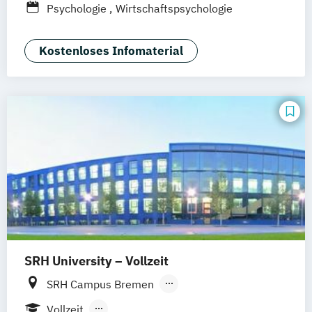
Psychologie
Wirtschaftspsychologie
Hannover
Dortmund
Erfurt
Stuttgart
Braunschweig
Kostenloses Infomaterial
SRH University – Vollzeit
SRH Campus Bremen
SRH Campus Heidelberg
Vollzeit