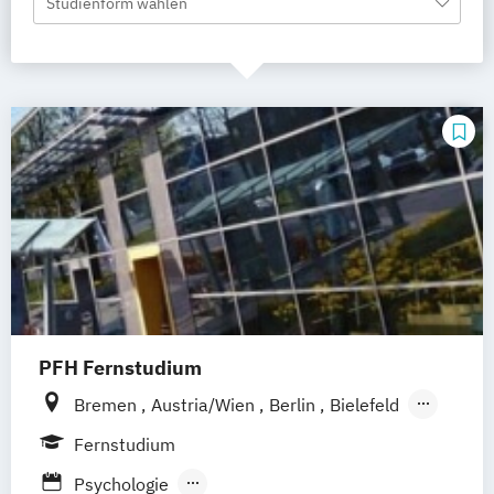
Studienform wählen
PFH Fernstudium
Bremen
Austria/Wien
Berlin
Bielefeld
Dortmund
Düsseldorf/Ratingen
Erfurt
Fernstudium
Freiburg
Friedrichshafen
Göttingen
Psychologie