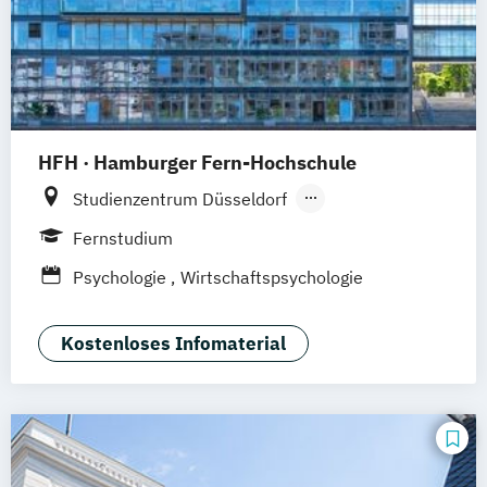
HFH · Hamburger Fern-Hochschule
Studienzentrum Düsseldorf
Studienzentrum Hamburg
Fernstudium
Studienzentrum München
Psychologie
Wirtschaftspsychologie
Studienzentrum Stuttgart
Studienzentrum Berlin
Kostenloses Infomaterial
Studienzentrum Nürnberg
Studienzentrum Kassel
Studienzentrum Essen
Studienzentrum Heilbronn
Studienzentrum Künzelsau