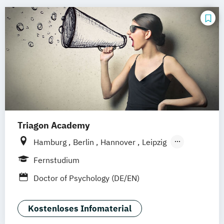
Positive Psychologie
Psychologie
Sportpsychologie
Wirtschaftspsychologie
Triagon Academy
Hamburg
Berlin
Hannover
Leipzig
Dortmund (Unna)
Düsseldorf
Köln
Fernstudium
Frankfurt
Mannheim
Stuttgart
Doctor of Psychology (DE/EN)
Treuchtlingen
Nürnberg
München (Ismaning)
Kostenloses Infomaterial