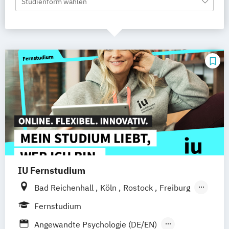
Studienform wählen
IU Fernstudium
Bad Reichenhall
Köln
Rostock
Freiburg
Kiel
Frankfurt am Main
Stuttgart
Fernstudium
Dresden
Aachen
Basel
Bielefeld
Angewandte Psychologie (DE/EN)