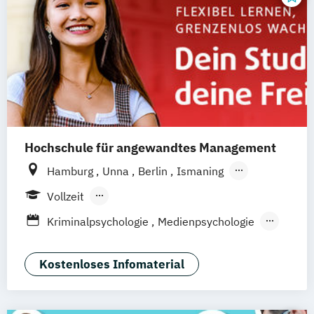
Hochschule für angewandtes Management
Hamburg
Unna
Berlin
Ismaning
Mannheim
Wien
Frankfurt
Hannover
Vollzeit
Leipzig
Düsseldorf
Köln
Nürnberg
Berufsbegleitendes Präsenzstudium
Kriminalpsychologie
Medienpsychologie
Stuttgart
Duales Studium
Fernstudium
Psychologie der Lebenswelten
Wirtschaftspsychologie
Kostenloses Infomaterial
Wirtschaftspsychologie - Digital
Transformation Management