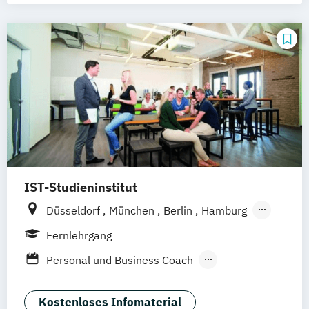
IST-Studieninstitut
Düsseldorf
München
Berlin
Hamburg
Weil am Rhein
Fernlehrgang
Personal und Business Coach
Stress- und Mentalcoach
Kostenloses Infomaterial