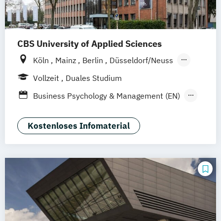
CBS University of Applied Sciences
Köln
Mainz
Berlin
Düsseldorf/Neuss
Solingen
Hamburg
Rheine
Rostock
Vollzeit
Duales Studium
online
Business Psychology & Management (EN)
Business Psychology (EN)
General Management-Spezialisierung
Kostenloses Infomaterial
Wirtschaftspsychologie und
Personalmanagement (dual)
Wirtschaftspsychologie