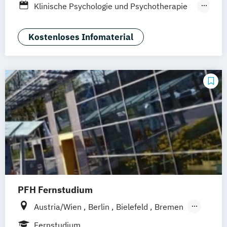
Klinische Psychologie und Psychotherapie
(M.Sc.)
Psychologie
Rechtspsychologie
Kostenloses Infomaterial
PFH Fernstudium
Austria/Wien
Berlin
Bielefeld
Bremen
Dortmund
Düsseldorf/Ratingen
Erfurt
Fernstudium