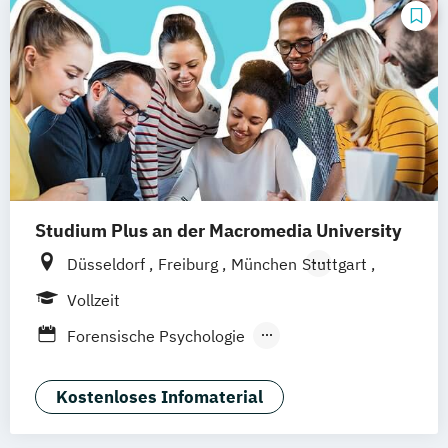
Wirtschaftspsychologie Sport- &
Leistungspsychologie
Studium Plus an der Macromedia University
Düsseldorf
Freiburg
München
Stuttgart
Berlin
Frankfurt am Main
Hamburg
Vollzeit
Hannover
Köln
Leipzig
Forensische Psychologie
Klinische Psychologie
Kriminalpsychologie
Kostenloses Infomaterial
Medien- und Werbepsychologie