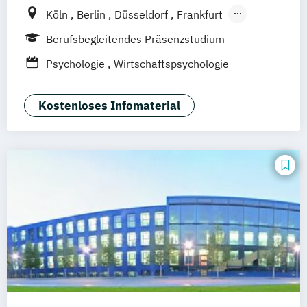
Köln
Berlin
Düsseldorf
Frankfurt
Hamburg
Idstein
München
Wiesbaden
Berufsbegleitendes Präsenzstudium
Online-Campus
Osnabrück
Oldenburg
Psychologie
Wirtschaftspsychologie
Hannover
Dortmund
Erfurt
Stuttgart
Braunschweig
Kostenloses Infomaterial