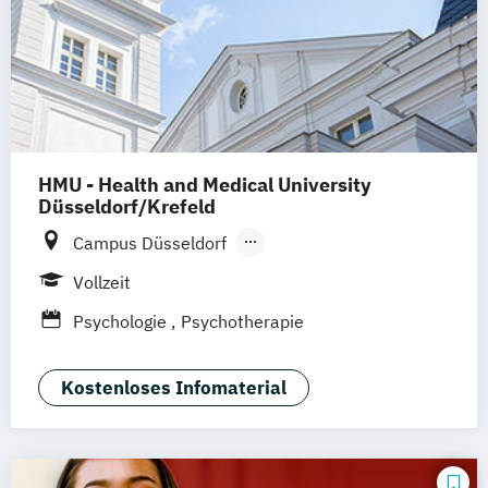
Studienzentrum Würzburg
Studienzentrum Graz
Studienzentrum Linz
Studienzentrum Wien
Studienzentrum Feldkirch
Studienzentrum Hamburg Logistik-Bachelor
HMU - Health and Medical University
Düsseldorf/Krefeld
Studienzentrum Judenburg
Campus Düsseldorf
Campus am Helios Krefeld
Vollzeit
Psychologie
Psychotherapie
Kostenloses Infomaterial