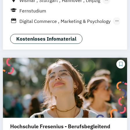
Wismar
Stuttgart
Hannover
Leipzig
Frankfurt am Main
Berlin
Hamburg
Fernstudium
Düsseldorf
München
Dortmund
Bonn
Digital Commerce
Marketing & Psychology
Nürnberg
Wirtschaftspsychologie
Kostenloses Infomaterial
Hochschule Fresenius - Berufsbegleitend