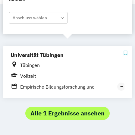
Abschluss wählen
Universität Tübingen
Tübingen
Vollzeit
Empirische Bildungsforschung und
Pädagogische Psychologie
Kinder- und Jugendlichen Psychotherapie
Neuro- und Verhaltenswissenschaft
Alle 1 Ergebnisse ansehen
Psychologie
Psychologischer Psychotherapie