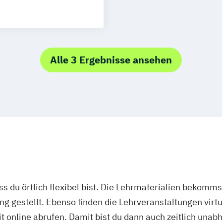
Paarberater/-in
Psychologische/
Psychologische/
Prävention"
Alle 3 Ergebnisse ansehen
Psychologische/
"Entspannungs
Psychologische/
"Systemische B
Psychologische/r
Fachrichtung "
Traumafachberat
ass du örtlich flexibel bist. Die Lehrmaterialien bekomm
ng gestellt. Ebenso finden die Lehrveranstaltungen virtu
it online abrufen. Damit bist du dann auch zeitlich un