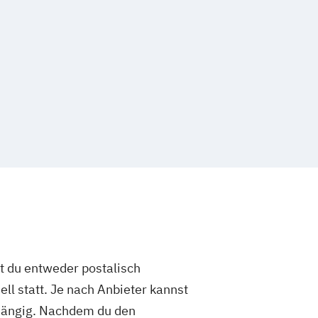
 + Systemische/r Berater/-in
r Berater/-in
r Berater/-in Fachrichtung "Burnout-
r Berater/-in Fachrichtung
pädagogik"
r Berater/-in Fachrichtung
eratung"
 Berater/-in mit zusätzlicher
Paarberatung"
er/-in
st du entweder postalisch
ell statt. Je nach Anbieter kannst
abhängig. Nachdem du den