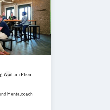
Heilpraktiker F
Heilpraktiker/-i
die amtsärztlic
Heilpraktiker/-i
"Burnout-Präve
Heilpraktiker/-i
"Entspannungst
Heilpraktiker/-i
"Paarberatung"
Heilpraktiker/-i
"Psychologische
g
Weil am Rhein
Heilpraktiker/-i
"Systemische B
 und Mentalcoach
Konfliktmanage
NLP Tools in de
Paarberater/ -i