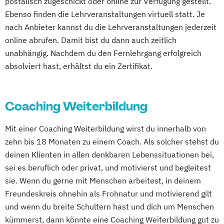
postalisch zugeschickt oder online zur Verfügung gestellt.
"Systemische Beratung"
Ebenso finden die Lehrveranstaltungen virtuell statt. Je
Psychologische/r Berater/-in mit
nach Anbieter kannst du die Lehrveranstaltungen jederzeit
zusätzlicher Fachrichtung "Paarberatung"
online abrufen. Damit bist du dann auch zeitlich
Traumafachberater/-in
unabhängig. Nachdem du den Fernlehrgang erfolgreich
absolviert hast, erhältst du ein Zertifikat.
Coaching Weiterbildung
Mit einer Coaching Weiterbildung wirst du innerhalb von
zehn bis 18 Monaten zu einem Coach. Als solcher stehst du
deinen Klienten in allen denkbaren Lebenssituationen bei,
sei es beruflich oder privat, und motivierst und begleitest
sie. Wenn du gerne mit Menschen arbeitest, in deinem
Freundeskreis ohnehin als Frohnatur und motivierend gilt
und wenn du breite Schultern hast und dich um Menschen
kümmerst, dann könnte eine Coaching Weiterbildung gut zu