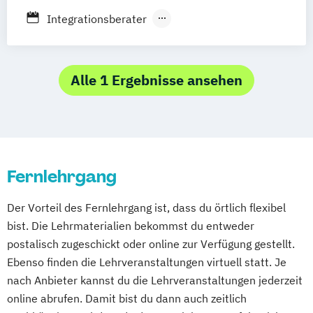
Integrationsberater
Kommunikationstrainer
Life Coach
Mentaltrainer
Professionelle Beratung
Stressmanagement Training
Alle 1 Ergebnisse ansehen
Fernlehrgang
Der Vorteil des Fernlehrgang ist, dass du örtlich flexibel
bist. Die Lehrmaterialien bekommst du entweder
postalisch zugeschickt oder online zur Verfügung gestellt.
Ebenso finden die Lehrveranstaltungen virtuell statt. Je
nach Anbieter kannst du die Lehrveranstaltungen jederzeit
online abrufen. Damit bist du dann auch zeitlich