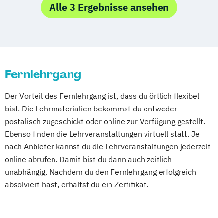
Entwicklungsberatung
Alle 3 Ergebnisse ansehen
Erziehungsberater/in Fachrichtung
Lernberatung
Erziehungsberater/in Fachrichtung
systemische Beratung
Fernlehrgang
Heilpraktiker Fachrichtung
„Psychotherapie“
Der Vorteil des Fernlehrgang ist, dass du örtlich flexibel
Heilpraktiker/-in für Psychotherapie -
bist. Die Lehrmaterialien bekommst du entweder
Vorbereitung auf die amtsärztliche
postalisch zugeschickt oder online zur Verfügung gestellt.
eingeschränkte Heilpraktikerprüfung
Ebenso finden die Lehrveranstaltungen virtuell statt. Je
Heilpraktiker/-in für Psychotherapie
nach Anbieter kannst du die Lehrveranstaltungen jederzeit
Fachrichtung "Burnout-Prävention"
online abrufen. Damit bist du dann auch zeitlich
Heilpraktiker/-in für Psychotherapie
unabhängig. Nachdem du den Fernlehrgang erfolgreich
Fachrichtung "Entspannungstherapie"
absolviert hast, erhältst du ein Zertifikat.
Heilpraktiker/-in für Psychotherapie
Fachrichtung "Paarberatung"