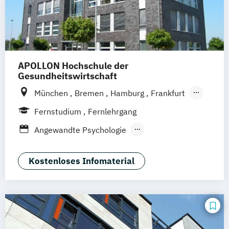
APOLLON Hochschule der
Gesundheitswirtschaft
München
Bremen
Hamburg
Frankfurt
Köln
Göttingen
Leipzig
Stuttgart
Fernstudium
Fernlehrgang
Zürich
Wien
Berlin
Angewandte Psychologie
Entwicklungs- und
Persönlichkeitspsychologie
Kostenloses Infomaterial
Gesundheitspsychologie
Grundlagen Psychologie
Psychologie
Psychologie für Führungskräfte
Psychologische Grundlagen der sozialen