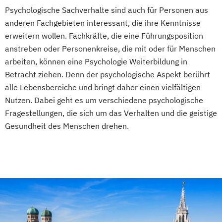
Psychologische/r Berater/-in Fachrichtung
Psychologische Sachverhalte sind auch für Personen aus
"Systemische Beratung"
anderen Fachgebieten interessant, die ihre Kenntnisse
Psychologische/r Berater/-in mit
erweitern wollen. Fachkräfte, die eine Führungsposition
zusätzlicher Fachrichtung "Paarberatung"
anstreben oder Personenkreise, die mit oder für Menschen
Traumafachberater/-in
arbeiten, können eine Psychologie Weiterbildung in
Betracht ziehen. Denn der psychologische Aspekt berührt
alle Lebensbereiche und bringt daher einen vielfältigen
Nutzen. Dabei geht es um verschiedene psychologische
Fragestellungen, die sich um das Verhalten und die geistige
Gesundheit des Menschen drehen.