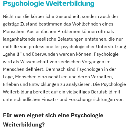
Psychologie Weiterbildung
Heilpraktiker/-in für Psychotherapie
Fachrichtung "Psychologische/r Berater/-
Nicht nur die körperliche Gesundheit, sondern auch der
in"
geistige Zustand bestimmen das Wohlbefinden eines
Heilpraktiker/-in für Psychotherapie
Menschen. Aus einfachen Problemen können oftmals
Fachrichtung "Systemische Beratung"
langanhaltende seelische Belastungen entstehen, die nur
Konfliktmanager/in
mithilfe von professioneller psychologischer Unterstützung
NLP Tools in der psychologischen
„geheilt“ und überwunden werden können. Psychologie
Beratungspraxis
wird als Wissenschaft von seelischen Vorgängen im
Paarberater/ -in
Menschen definiert. Demnach sind Psychologen in der
Paarberater/-in + Systemische/r Berater/-
Lage, Menschen einzuschätzen und deren Verhalten,
in
Erleben und Entwicklungen zu analysieren. Die Psychologie
Psychologische/r Berater/-in
Weiterbildung bereitet auf ein vielseitiges Berufsbild mit
unterschiedlichen Einsatz- und Forschungsrichtungen vor.
Psychologische/r Berater/-in Fachrichtung
"Burnout-Prävention"
Für wen eignet sich eine Psychologie
Psychologische/r Berater/-in Fachrichtung
Weiterbildung?
"Entspannungspädagogik"