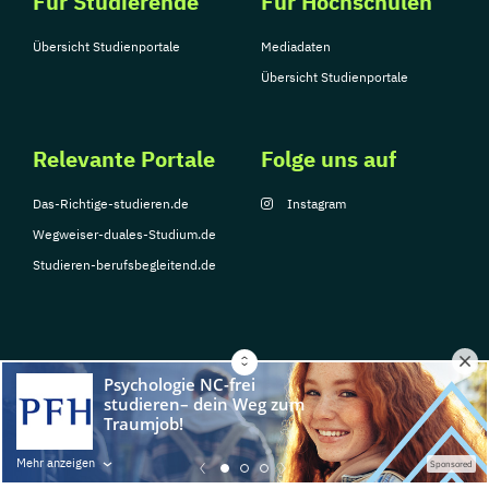
Für Studierende
Für Hochschulen
Übersicht Studienportale
Mediadaten
Übersicht Studienportale
Relevante Portale
Folge uns auf
Das-Richtige-studieren.de
Instagram
Wegweiser-duales-Studium.de
Studieren-berufsbegleitend.de
© Copyright 2026, TarGroup Media GmbH
Impressum
Datenschutzerklärung
Nutzungsbedingungen
Barrierefreihe
Mehr anzeigen
Sponsored