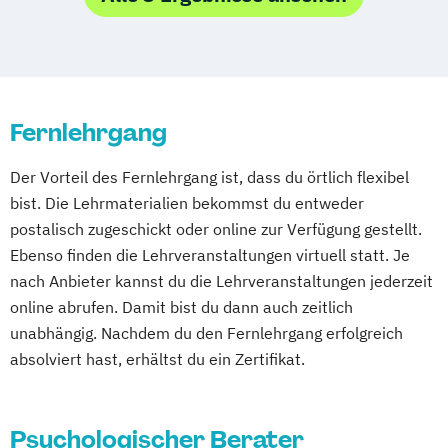
in"
Heilpraktiker/-in für Psychotherapie
Fachrichtung "Systemische Beratung"
Konfliktmanager/in
Fernlehrgang
NLP Tools in der psychologischen
Beratungspraxis
Der Vorteil des Fernlehrgang ist, dass du örtlich flexibel
Paarberater/ -in
bist. Die Lehrmaterialien bekommst du entweder
Paarberater/-in + Systemische/r Berater/-
postalisch zugeschickt oder online zur Verfügung gestellt.
in
Ebenso finden die Lehrveranstaltungen virtuell statt. Je
Psychologische/r Berater/-in
nach Anbieter kannst du die Lehrveranstaltungen jederzeit
Psychologische/r Berater/-in Fachrichtung
online abrufen. Damit bist du dann auch zeitlich
"Burnout-Prävention"
unabhängig. Nachdem du den Fernlehrgang erfolgreich
Psychologische/r Berater/-in Fachrichtung
absolviert hast, erhältst du ein Zertifikat.
"Entspannungspädagogik"
Psychologische/r Berater/-in Fachrichtung
Psychologischer Berater
"Systemische Beratung"