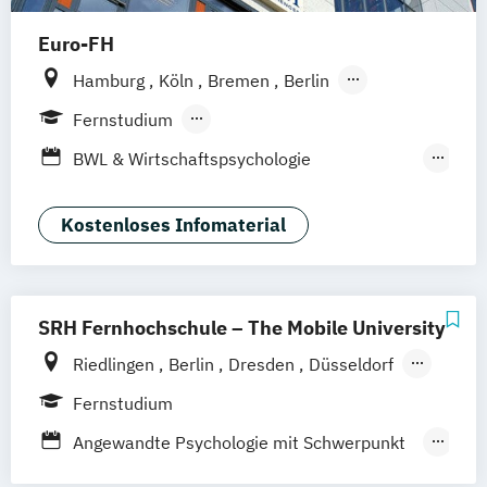
Euro-FH
Hamburg
Köln
Bremen
Berlin
Göttingen
Frankfurt am Main
Leipzig
Fernstudium
München
Nürnberg
Stuttgart
Berufsbegleitendes Präsenzstudium
BWL & Wirtschaftspsychologie
Duales Studium
Fernlehrgang
(Abendstudium)
Betriebswirtschaft &
Kostenloses Infomaterial
Wirtschaftspsychologie
Business Coaching & Change Management
SRH Fernhochschule – The Mobile University
Interkulturelle Psychologie
Riedlingen
Berlin
Dresden
Düsseldorf
Markt- und Werbepsychologie
Hamburg
Hannover
Köln
München
Psychologie
Psychologie (Abendstudium)
Fernstudium
Stuttgart
Ellwangen
Zell
Leipzig
Psychologie für Personalmanager
Angewandte Psychologie mit Schwerpunkt
Mannheim
Wertheim
Wien
Psychologie mit Schwerpunkt Arbeits-
Gerontopsychologie
Frankfurt am Main
Hamm
Zürich
Fürth