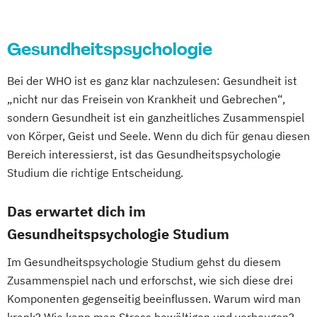
Psychologie
Wirtschaftspsychologie
Wirtschaftspsychologie & Künstliche
Gesundheitspsychologie
Intelligenz
Wirtschaftspsychologie & Leadership
Bei der WHO ist es ganz klar nachzulesen: Gesundheit ist
Wirtschaftspsychologie im Online-
„nicht nur das Freisein von Krankheit und Gebrechen“,
Abendstudium
sondern Gesundheit ist ein ganzheitliches Zusammenspiel
von Körper, Geist und Seele. Wenn du dich für genau diesen
Bereich interessierst, ist das Gesundheitspsychologie
Studium die richtige Entscheidung.
Das erwartet dich im
Gesundheitspsychologie Studium
Im Gesundheitspsychologie Studium gehst du diesem
Zusammenspiel nach und erforschst, wie sich diese drei
Komponenten gegenseitig beeinflussen. Warum wird man
krank? Wie kann man Stress bewältigen und vorbeugen?