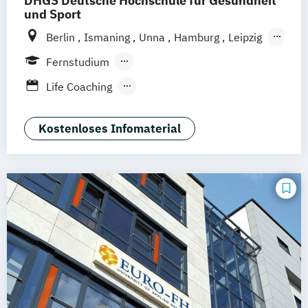
DHGS Deutsche Hochschule für Gesundheit
und Sport
Berlin
Ismaning
Unna
Hamburg
Leipzig
Köln
Frankfurt
Mannheim
Stuttgart
Fernstudium
Wien
Innsbruck
Hannover
Berufsbegleitendes Präsenzstudium
Life Coaching
Duales Studium
Vollzeit
Positive Psychologie & Coaching
Psychologie
Kostenloses Infomaterial