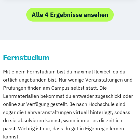
Organisations- und Wirtschaftspsychologie
Angewandte Psychologie mit Schwerpunkt
Gesundheitspsychologie
Alle 4 Ergebnisse ansehen
Psychologie mit Schwerpunkt
Angewandte Psychologie mit Schwerpunkt
Gesundheitspsychologie
Kinder- und Jugendpsychologie
Psychologie mit Schwerpunkt Klinische
Angewandte Psychologie mit Schwerpunkt
Psychologie und Psychologische Beratung
Klinische Psychologie und Beratung
Psychologie mit Schwerpunkt
Fernstudium
Angewandte Psychologie mit Schwerpunkt
Psychologische Diagnostik und Evaluation
Sportpsychologie
Mit einem Fernstudium bist du maximal flexibel, da du
Psychologie mit Schwerpunkt
Beratung & Coaching
örtlich ungebunden bist. Nur wenige Veranstaltungen und
Pädagogische Psychologie
Gesundheitspsychologie
Prüfungen finden am Campus selbst statt. Die
Wirtschaftspsychologie
Gesundheitspsychologie im Online-
Lehrmaterialien bekommst du entweder zugeschickt oder
Abendstudium
online zur Verfügung gestellt. Je nach Hochschule sind
Lernpsychologie und integrative
sogar die Lehrveranstaltungen virtuell hinterlegt, sodass
Lerntherapie
du sie absolvieren kannst, wann immer es dir zeitlich
Personalpsychologie und Human Resource
passt. Wichtig ist nur, dass du gut in Eigenregie lernen
Management
kannst.