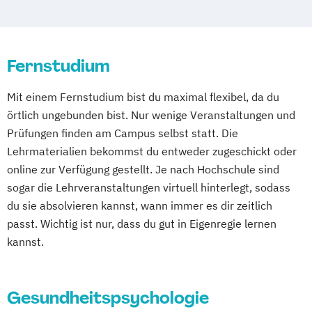
Markt- und Werbepsychologie
Psychologie
Psychologie (Abendstudium)
Psychologie für Personalmanager
Fernstudium
Psychologie mit Schwerpunkt Arbeits-
Organisations- und Wirtschaftspsychologie
Mit einem Fernstudium bist du maximal flexibel, da du
örtlich ungebunden bist. Nur wenige Veranstaltungen und
Psychologie mit Schwerpunkt
Prüfungen finden am Campus selbst statt. Die
Gesundheitspsychologie
Lehrmaterialien bekommst du entweder zugeschickt oder
Psychologie mit Schwerpunkt Klinische
online zur Verfügung gestellt. Je nach Hochschule sind
Psychologie und Psychologische Beratung
sogar die Lehrveranstaltungen virtuell hinterlegt, sodass
Psychologie mit Schwerpunkt
du sie absolvieren kannst, wann immer es dir zeitlich
Psychologische Diagnostik und Evaluation
passt. Wichtig ist nur, dass du gut in Eigenregie lernen
Psychologie mit Schwerpunkt
kannst.
Pädagogische Psychologie
Wirtschaftspsychologie
Gesundheitspsychologie