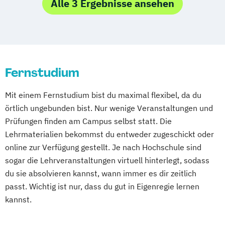
Empowerment
Alle 3 Ergebnisse ansehen
Magdeburg
Ostfildern
Psychologie mit Schwerpunkt
Psychosoziale Beratung in Sozialer Arbeit
Schwentinental / Kiel
Stein / Nürnberg
Gesundheitspsychologie
Wirtschaftspsychologie
Wuppertal
Prichsenstadt
Psychologie mit Schwerpunkt Klinische
Wirtschaftspsychologie mit Schwerpunkt
Online-Campus
Heidelberg
Psychologie und Psychologische Beratung
Digitalisierung
Psychologie mit Schwerpunkt
Fernstudium
Psychologische Diagnostik und Evaluation
Mit einem Fernstudium bist du maximal flexibel, da du
Psychologie mit Schwerpunkt
örtlich ungebunden bist. Nur wenige Veranstaltungen und
Pädagogische Psychologie
Prüfungen finden am Campus selbst statt. Die
Wirtschaftspsychologie
Lehrmaterialien bekommst du entweder zugeschickt oder
online zur Verfügung gestellt. Je nach Hochschule sind
sogar die Lehrveranstaltungen virtuell hinterlegt, sodass
du sie absolvieren kannst, wann immer es dir zeitlich
passt. Wichtig ist nur, dass du gut in Eigenregie lernen
kannst.