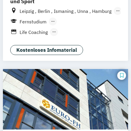
und Sport
Leipzig
Berlin
Ismaning
Unna
Hamburg
Köln
Frankfurt
Mannheim
Stuttgart
Fernstudium
Wien
Innsbruck
Hannover
Berufsbegleitendes Präsenzstudium
Life Coaching
Duales Studium
Vollzeit
Positive Psychologie & Coaching
Psychologie
Kostenloses Infomaterial