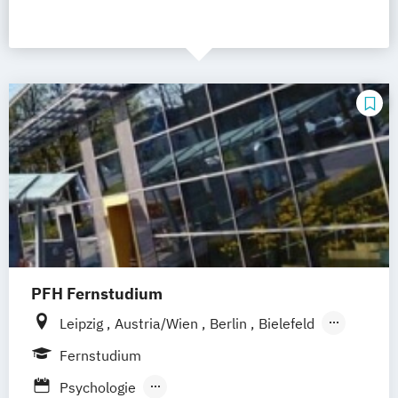
PFH Fernstudium
Leipzig
Austria/Wien
Berlin
Bielefeld
Bremen
Dortmund
Düsseldorf/Ratingen
Fernstudium
Erfurt
Freiburg
Friedrichshafen
Psychologie