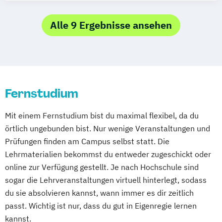
Bochum
Kaiserslautern
Wiesbaden
Psychologie und Psychologisches
Regenstauf
Dresden
Hoyerswerda
Empowerment
Alle 9 Ergebnisse ansehen
Magdeburg
Ostfildern
Psychosoziale Beratung in Sozialer Arbeit
Schwentinental / Kiel
Stein / Nürnberg
Wirtschaftspsychologie
Wuppertal
Prichsenstadt
Wirtschaftspsychologie mit Schwerpunkt
Online-Campus
Heidelberg
Digitalisierung
Fernstudium
Mit einem Fernstudium bist du maximal flexibel, da du
örtlich ungebunden bist. Nur wenige Veranstaltungen und
Prüfungen finden am Campus selbst statt. Die
Lehrmaterialien bekommst du entweder zugeschickt oder
online zur Verfügung gestellt. Je nach Hochschule sind
sogar die Lehrveranstaltungen virtuell hinterlegt, sodass
du sie absolvieren kannst, wann immer es dir zeitlich
passt. Wichtig ist nur, dass du gut in Eigenregie lernen
kannst.