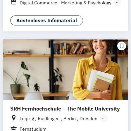
Digital Commerce
Marketing & Psychology
Nürnberg
Wirtschaftspsychologie
Kostenloses Infomaterial
SRH Fernhochschule – The Mobile University
Leipzig
Riedlingen
Berlin
Dresden
Düsseldorf
Hamburg
Hannover
Köln
Fernstudium