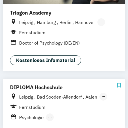
Triagon Academy
Psychologie mit Schwerpunkt
Gesundheitspsychologie
Leipzig
Hamburg
Berlin
Hannover
Psychologie mit Schwerpunkt Klinische
Dortmund (Unna)
Düsseldorf
Köln
Fernstudium
Psychologie und Psychologische Beratung
Frankfurt
Mannheim
Stuttgart
Doctor of Psychology (DE/EN)
Psychologie mit Schwerpunkt
Treuchtlingen
Nürnberg
Psychologische Diagnostik und Evaluation
München (Ismaning)
Kostenloses Infomaterial
Psychologie mit Schwerpunkt
Pädagogische Psychologie
Wirtschaftspsychologie
DIPLOMA Hochschule
Leipzig
Bad Sooden-Allendorf
Aalen
Baden-Baden
Berlin
Bonn
Fernstudium
Friedrichshafen
Hamburg
Hannover
Psychologie
Heilbronn
Kassel
Mannheim
München
Psychologie mit Schwerpunkt Klinische