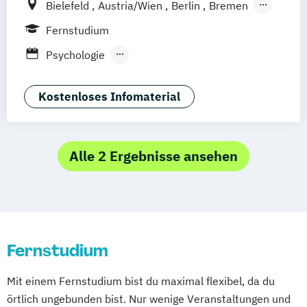
Bielefeld
Austria/Wien
Berlin
Bremen
Dortmund
Düsseldorf/Ratingen
Erfurt
Fernstudium
Freiburg
Friedrichshafen
Göttingen
Psychologie
Hamburg
Hannover
Psychologie des Kindes- und Jugendalters
Kaiserslautern/Kusel
Kiel
Leipzig
Wirtschaftspsychologie
Kostenloses Infomaterial
Ludwigshafen/Diez
München
Nürnberg
Online-Fernstudium
Regensburg
Stade
Stuttgart
Köln
Alle 2 Ergebnisse ansehen
Offenbach bei Frankfurt am Main
Schwarzheide/Oberspreewald-Lausitz bei
Dresden
Fernstudium
Mit einem Fernstudium bist du maximal flexibel, da du
örtlich ungebunden bist. Nur wenige Veranstaltungen und