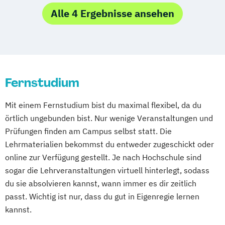
Dresden
Hoyerswerda
Magdeburg
Empowerment
Alle 4 Ergebnisse ansehen
Studienzentrum Hamburg Logistik-Bachelor
Ostfildern
Schwentinental / Kiel
Psychosoziale Beratung in Sozialer Arbeit
Stein / Nürnberg
Wuppertal
Wirtschaftspsychologie
Studienzentrum Judenburg
Prichsenstadt
Online-Campus
Wirtschaftspsychologie mit Schwerpunkt
Heidelberg
Digitalisierung
Fernstudium
Mit einem Fernstudium bist du maximal flexibel, da du
örtlich ungebunden bist. Nur wenige Veranstaltungen und
Prüfungen finden am Campus selbst statt. Die
Lehrmaterialien bekommst du entweder zugeschickt oder
online zur Verfügung gestellt. Je nach Hochschule sind
sogar die Lehrveranstaltungen virtuell hinterlegt, sodass
du sie absolvieren kannst, wann immer es dir zeitlich
passt. Wichtig ist nur, dass du gut in Eigenregie lernen
kannst.