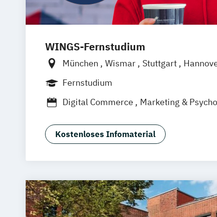
WINGS-Fernstudium
München
Wismar
Stuttgart
Hannov
Frankfurt am Main
Berlin
Hamburg
Fernstudium
Dortmund
Bonn
Nürnberg
Digital Commerce
Marketing & Psycho
Wirtschaftspsychologie
Kostenloses Infomaterial