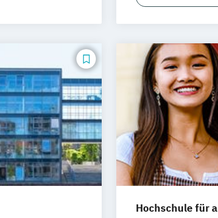
Interkulturelle 
Markt- und Wer
Psychologie (A
Psychologie fü
Psychologie mit
Organisations- 
Psychologie mi
Psychologie mit
Psychologische
Psychologie mit
Diagnostik und 
Psychologie mi
Psychologie
Wirtschaftspsyc
Hochschule für