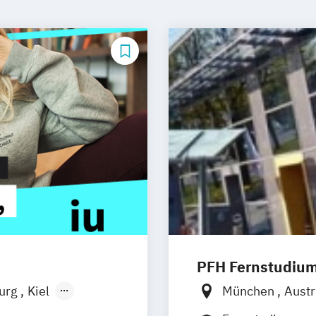
PFH Fernstudiu
burg
Kiel
München
Aust
n
Aachen
Dortmund
Düss