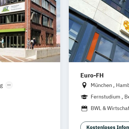
Sportpsycholog
Beratung & Coa
Gesundheitspsy
Lernpsychologie
Personalpsycho
Management
Psychologie
Wi
Wirtschaftspsych
Wirtschaftspsyc
Euro-FH
Wirtschaftspsyc
g
München
Ham
sen
Stuttgart
Frankfurt am M
Fernstudium
B
Duales Studium
BWL & Wirtschaf
Betriebswirtsch
Business Coach
Kostenloses Infom