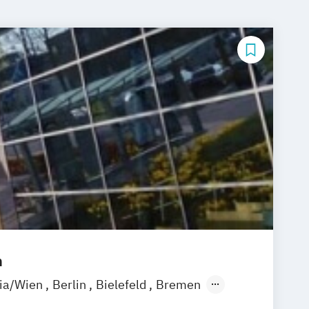
m
ria/Wien
Berlin
Bielefeld
Bremen
eldorf/Ratingen
Erfurt
Freiburg