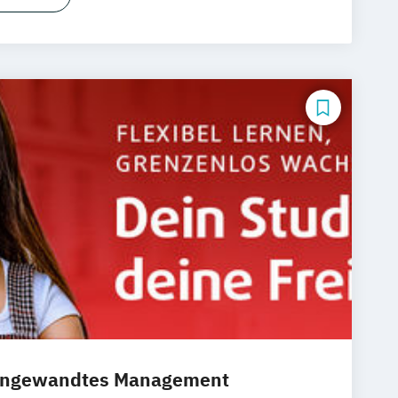
Psychologie
bepsychologie
Psychologie
bendstudium)
r Personalmanager
 Schwerpunkt Arbeits-
und Wirtschaftspsychologie
t Schwerpunkt Gesundheitspsychologie
 Schwerpunkt Klinische Psychologie und
 Beratung
 Schwerpunkt Psychologische
Evaluation
t Schwerpunkt Pädagogische
hologie
 angewandtes Management