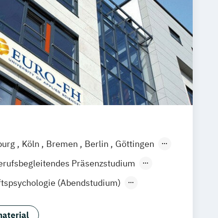
ie
ching
Gesundheitspsychologie
chologie im Online-Abendstudium
 und integrative Lerntherapie
logie und Human Resource
rtschaftspsychologie
ologie & Künstliche Intelligenz
hologie & Leadership
hologie im Online-Abendstudium
burg
Köln
Bremen
Berlin
Göttingen
ain
Leipzig
Nürnberg
Stuttgart
erufsbegleitendes Präsenzstudium
Fernlehrgang
tspsychologie (Abendstudium)
aft & Wirtschaftspsychologie
ing & Change Management
aterial