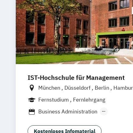
IST-Hochschule für Management
München
Düsseldorf
Berlin
Hambur
Weil am Rhein
Frankfurt am Main
Es
Fernstudium
Fernlehrgang
Jena
Innsbruck
Linz
Business Administration
Werbe- und Medienpsychologie
Wirtschaftspsychologie
Kostenloses Infomaterial