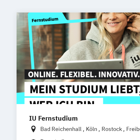
IU Fernstudium
Bad Reichenhall
Köln
Rostock
Frei
Frankfurt am Main
Stuttgart
Dresde