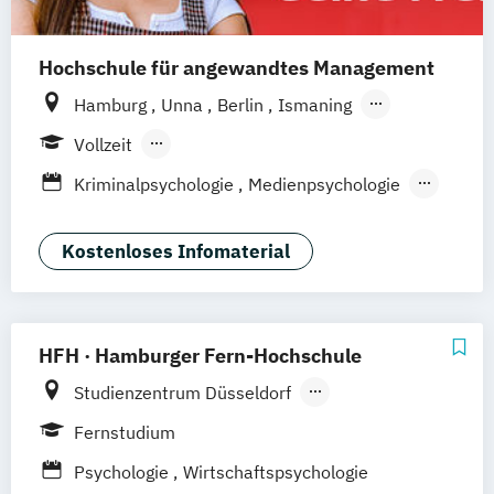
Hochschule für angewandtes Management
Hamburg
Unna
Berlin
Ismaning
Mannheim
Wien
Frankfurt
Hannover
Vollzeit
Leipzig
Düsseldorf
Köln
Nürnberg
Berufsbegleitendes Präsenzstudium
Kriminalpsychologie
Medienpsychologie
Stuttgart
Duales Studium
Fernstudium
Psychologie der Lebenswelten
Wirtschaftspsychologie
Kostenloses Infomaterial
Wirtschaftspsychologie - Digital
Transformation Management
Wirtschaftspsychologie Sport- &
HFH · Hamburger Fern-Hochschule
Leistungspsychologie
Studienzentrum Düsseldorf
Studienzentrum Hamburg
Fernstudium
Studienzentrum München
Psychologie
Wirtschaftspsychologie
Studienzentrum Stuttgart