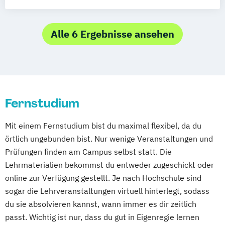
Studienzentrum Berlin
Studienzentrum Nürnberg
Alle 6 Ergebnisse ansehen
Studienzentrum Kassel
Studienzentrum Essen
Studienzentrum Heilbronn
Studienzentrum Künzelsau
Studienzentrum Würzburg
Fernstudium
Studienzentrum Graz
Studienzentrum Linz
Mit einem Fernstudium bist du maximal flexibel, da du
Studienzentrum Wien
örtlich ungebunden bist. Nur wenige Veranstaltungen und
Studienzentrum Feldkirch
Prüfungen finden am Campus selbst statt. Die
Lehrmaterialien bekommst du entweder zugeschickt oder
Studienzentrum Hamburg Logistik-Bachelor
online zur Verfügung gestellt. Je nach Hochschule sind
sogar die Lehrveranstaltungen virtuell hinterlegt, sodass
Studienzentrum Judenburg
du sie absolvieren kannst, wann immer es dir zeitlich
passt. Wichtig ist nur, dass du gut in Eigenregie lernen