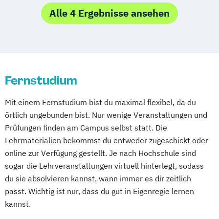
Wiesbaden
Regenstauf
Dresden
Empowerment
Alle 4 Ergebnisse ansehen
Studienzentrum Hamburg Logistik-Bachelor
Hoyerswerda
Magdeburg
Ostfildern
Psychosoziale Beratung in Sozialer Arbeit
Schwentinental / Kiel
Stein / Nürnberg
Wirtschaftspsychologie
Studienzentrum Judenburg
Wuppertal
Prichsenstadt
Wirtschaftspsychologie mit Schwerpunkt
Online-Campus
Heidelberg
Digitalisierung
Fernstudium
Mit einem Fernstudium bist du maximal flexibel, da du
örtlich ungebunden bist. Nur wenige Veranstaltungen und
Prüfungen finden am Campus selbst statt. Die
Lehrmaterialien bekommst du entweder zugeschickt oder
online zur Verfügung gestellt. Je nach Hochschule sind
sogar die Lehrveranstaltungen virtuell hinterlegt, sodass
du sie absolvieren kannst, wann immer es dir zeitlich
passt. Wichtig ist nur, dass du gut in Eigenregie lernen
kannst.