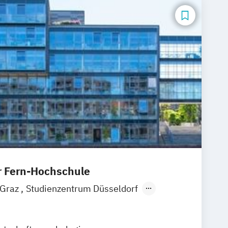
 Fern-Hochschule
 Graz
Studienzentrum Düsseldorf
m Hamburg
Studienzentrum München
Stuttgart
Studienzentrum Berlin