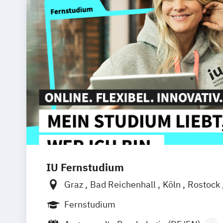
IU Fernstudium
Graz
Bad Reichenhall
Köln
Rostock
Frankfurt am Main
Stuttgart
Dresde
Fernstudium
Basel
Bielefeld
Deggendorf
Karlsr