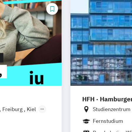
HFH · Hamburger
Freiburg
Kiel
Studienzentrum
n
Aachen
Studienzentru
Fernstudium
uhe
Kassel
Studienzentrum 