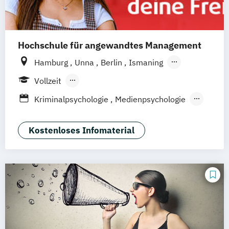
Hochschule für angewandtes Management
Hamburg
Unna
Berlin
Ismaning
Mannheim
Wien
Frankfurt
Hannover
Vollzeit
Leipzig
Düsseldorf
Köln
Nürnberg
Berufsbegleitendes Präsenzstudium
Kriminalpsychologie
Medienpsychologie
Stuttgart
Duales Studium
Fernstudium
Psychologie der Lebenswelten
Wirtschaftspsychologie
Kostenloses Infomaterial
Wirtschaftspsychologie - Digital
Transformation Management
Wirtschaftspsychologie Sport- &
Leistungspsychologie