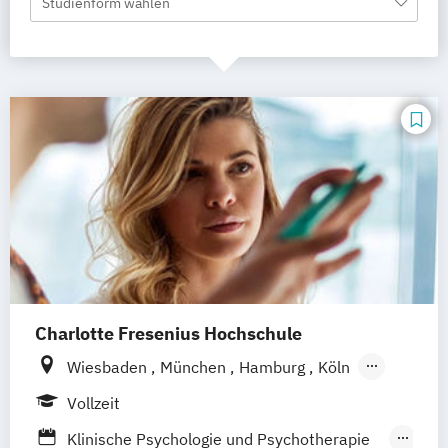
Studienform wählen
Charlotte Fresenius Hochschule
Wiesbaden
München
Hamburg
Köln
Düsseldorf
Heidelberg
Vollzeit
Klinische Psychologie und Psychotherapie