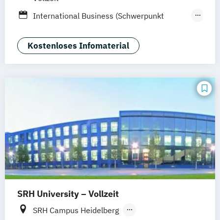
Heidelberg
Wiesbaden
Wolfenbüttel
International Business (Schwerpunkt
Braunschweig
Erfurt
Human Resources Management &
Psychology)
Kostenloses Infomaterial
Psychologie
Rechtspsychologie
Wirtschaftspsychologie
Wirtschaftspsychologie (Heidelberg)
SRH University – Vollzeit
SRH Campus Heidelberg