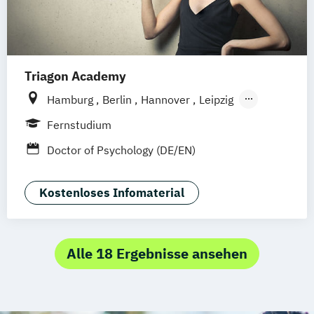
Triagon Academy
Hamburg
Berlin
Hannover
Leipzig
Dortmund (Unna)
Düsseldorf
Köln
Fernstudium
Frankfurt
Mannheim
Stuttgart
Doctor of Psychology (DE/EN)
Treuchtlingen
Nürnberg
München (Ismaning)
Kostenloses Infomaterial
Alle 18 Ergebnisse ansehen