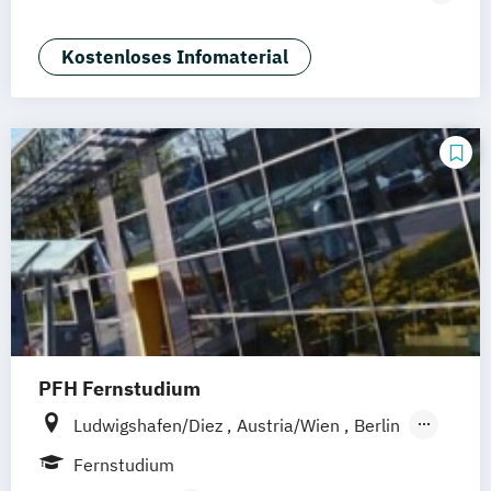
(M.Sc.)
Psychologie
Rechtspsychologie
Kostenloses Infomaterial
PFH Fernstudium
Ludwigshafen/Diez
Austria/Wien
Berlin
Bielefeld
Bremen
Dortmund
Fernstudium
Düsseldorf/Ratingen
Erfurt
Freiburg